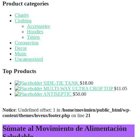
Product categories
Charity
Clothing
Accessories
Hoodies
Tshirts
Coronavirus
Decor
Music
Uncategorized
Top Products
SIDE-TIE TANK
$
18.00
MULTI-WAY ULTRA CROP TOP
$
11.05
ANTISEPTIC
$
50.00
Notice
: Undefined offset: 1 in
/home/movimien/public_html/wp-
content/themes/loveus/footer.php
on line
21
Súmate al Movimiento de Alimentación
Saludable