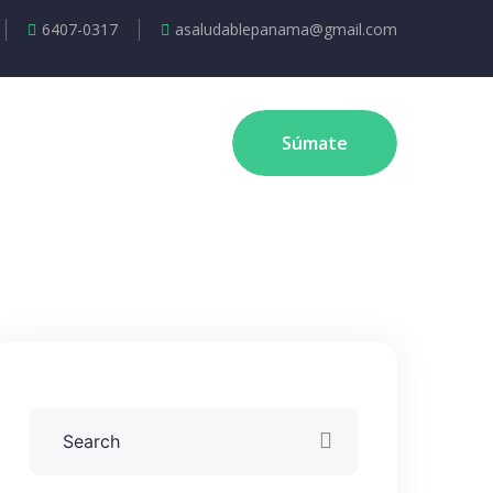
6407-0317
asaludablepanama@gmail.com
Súmate