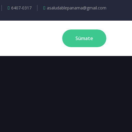
6407-0317
asaludablepanama@gmail.com
Súmate