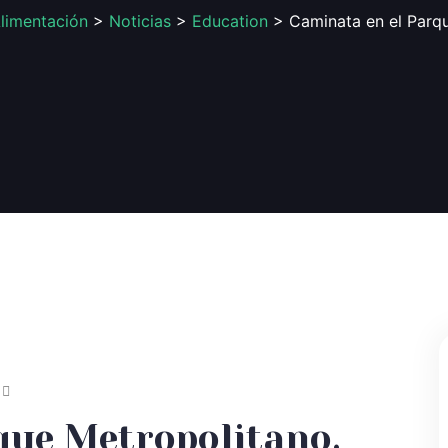
limentación
>
Noticias
>
Education
> Caminata en el Parqu
que Metropolitano.