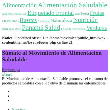
Alimentación Saludable
Alimentación
Etiquetado Frontal
Frutas
Feria
Alimentos
Educación
FAO
Nutrición
Huertos
Naturaleza
Grasas Trans
Incidencia
Panamá
Salud
Verduras
Octágonos
OMS
Sellos de Advertencia
Notice
: Undefined offset: 1 in
/home/movimien/public_html/wp-
content/themes/loveus/footer.php
on line
21
Súmate al Movimiento de Alimentación
Saludable
Empieza ya
El Movimiento de Alimentación Saludable promueve el consumo de
productos saludables con el objetivo de disminuir las enfermedades.
Nosotros