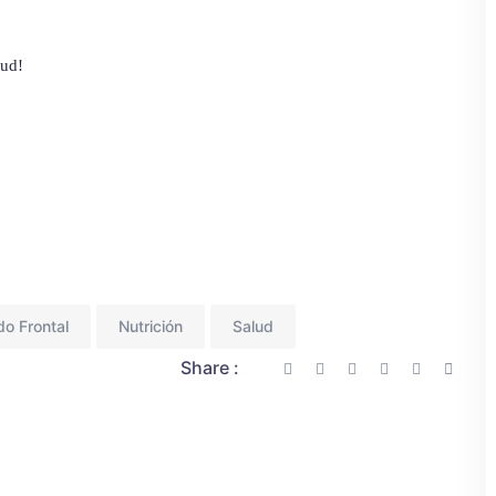
lud!
do Frontal
Nutrición
Salud
Share :