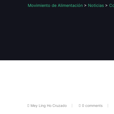
Movimiento de Alimentación
>
Noticias
>
C
Mey Ling Ho Cruzado
0 comments