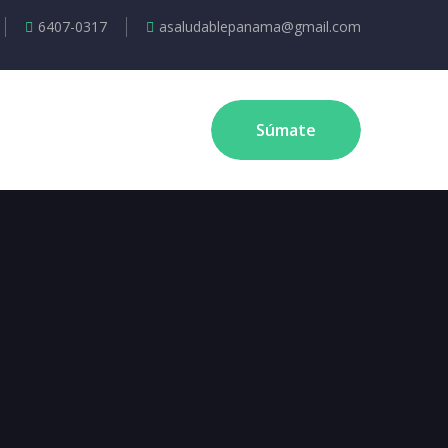
6407-0317
asaludablepanama@gmail.com
Súmate