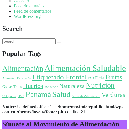
Acceder
Feed de entradas
Feed de comentarios
WordPress.org
Search
Popular Tags
Alimentación Saludable
Alimentación
Etiquetado Frontal
Frutas
Feria
Alimentos
Educación
FAO
Nutrición
Huertos
Naturaleza
Grasas Trans
Incidencia
Panamá
Salud
Verduras
Octágonos
OMS
Sellos de Advertencia
Notice
: Undefined offset: 1 in
/home/movimien/public_html/wp-
content/themes/loveus/footer.php
on line
21
Súmate al Movimiento de Alimentación