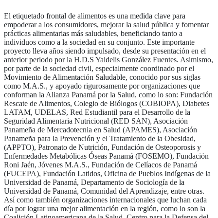
El etiquetado frontal de alimentos es una medida clave para
empoderar a los consumidores, mejorar la salud pública y fomentar
prácticas alimentarias más saludables, beneficiando tanto a
individuos como a la sociedad en su conjunto. Este importante
proyecto lleva años siendo impulsado, desde su presentación en el
anterior periodo por la H.D.S Yaidelis González Fuentes. Asimismo,
por parte de la sociedad civil, especialmente coordinado por el
Movimiento de Alimentación Saludable, conocido por sus siglas
como M.A.S., y apoyado rigurosamente por organizaciones que
conforman la Alianza Panamá por la Salud, como lo son: Fundación
Rescate de Alimentos, Colegio de Biólogos (COBIOPA), Diabetes
LATAM, UDELAS, Red Estudiantil para el Desarrollo de la
Seguridad Alimentaria Nutricional (RED SAN), Asociación
Panameña de Mercadotecnia en Salud (APAMES), Asociación
Panameña para la Prevención y el Tratamiento de la Obesidad,
(APPTO), Patronato de Nutrición, Fundación de Osteoporosis y
Enfermedades Metabólicas Óseas Panamá (FOSEMO), Fundación
Roni Jaén, Jóvenes M.A.S., Fundación de Celíacos de Panamá
(FUCEPA), Fundación Latidos, Oficina de Pueblos Indígenas de la
Universidad de Panamá, Departamento de Sociología de la
Universidad de Panamá, Comunidad del Aprendizaje, entre otras.
Así como también organizaciones internacionales que luchan cada
día por lograr una mejor alimentación en la región, como lo son la
Coalición Latinoamericana de la Salud, Centro para la Defensa del